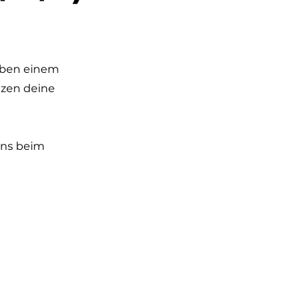
eben einem
tzen deine
uns beim