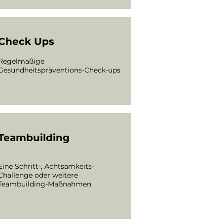
Check Ups
Regelmäßige
Gesundheitspräventions-Check-ups
Teambuilding
Eine Schritt-, Achtsamkeits-
Challenge oder weitere
Teambuilding-Maßnahmen